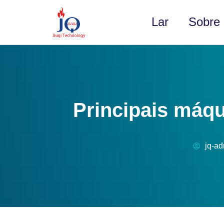
Lar
Sobre
Principais máqu
jq-a