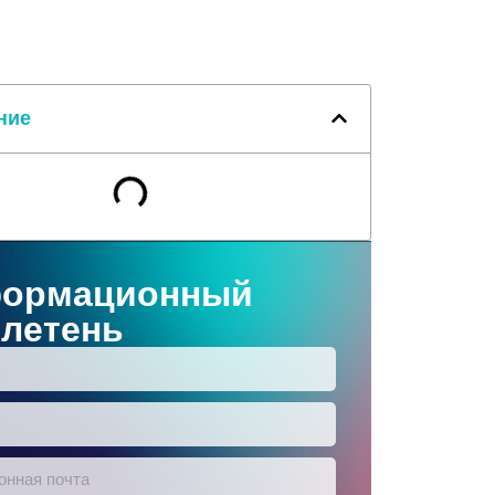
ние
ормационный
летень