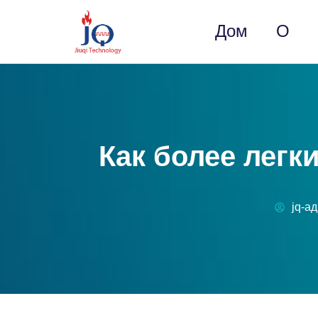
Дом
О
Как более лег
jq-а