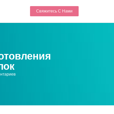
Свяжитесь С Нами
готовления
лок
ентариев