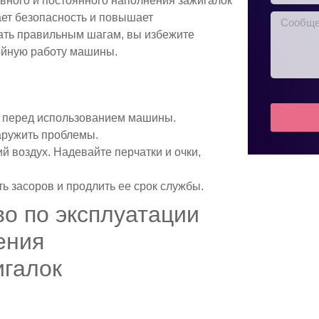
вного и постоянного наполнения зажигалок
ает безопасность и повышает
вать правильным шагам, вы избежите
ойную работу машины.
за перед использованием машины.
аружить проблемы.
й воздух. Надевайте перчатки и очки,
ь засоров и продлить ее срок службы.
о по эксплуатации
ения
игалок