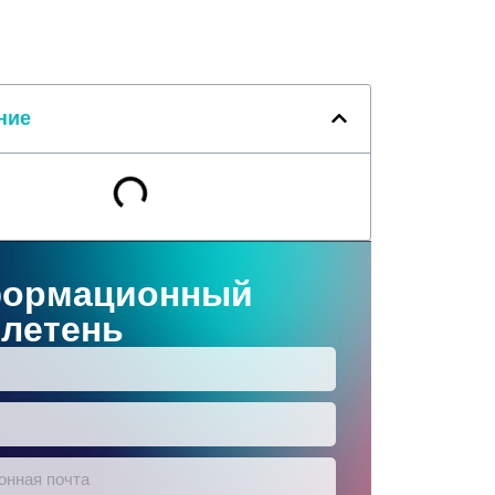
ние
ормационный
летень