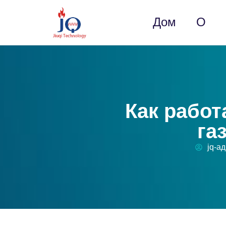
Дом
О
Как работ
га
jq-а