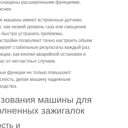
оснащены расширенными функциями,
аснее.
ие машины имеют встроенные датчики,
 как низкий уровень газа или смещение
 быстро устранить проблемы.
астройки позволяют точно настроить объем
тирует стабильные результаты каждый раз.
нкции, как кнопки аварийной остановки и
с от несчастных случаев.
ные функции не только повышают
асность, делая машину надежным
водства.
ьзования машины для
олненных зажигалок
сть и