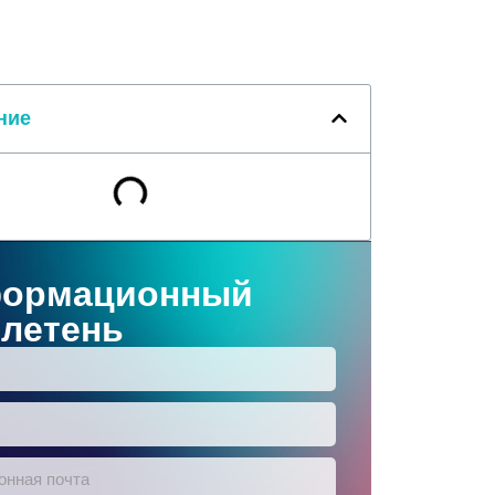
ние
ормационный
летень