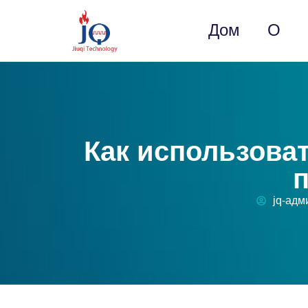
Дом
О
Как использова
jq-адм