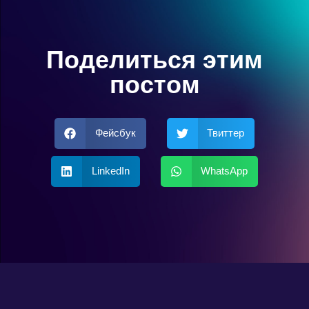
Поделиться этим
постом
Фейсбук
Твиттер
LinkedIn
WhatsApp