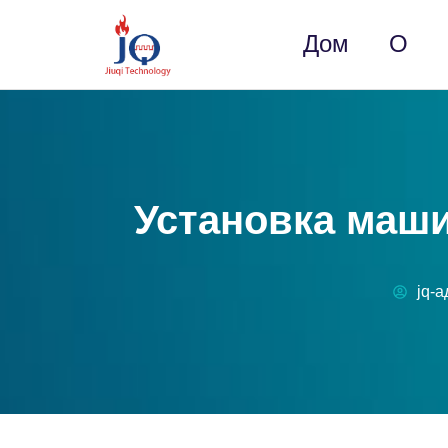
Дом
О
Установка маши
jq-