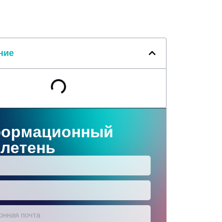
ние
ормационный
летень