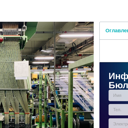
Оглавле
Инф
Бюл