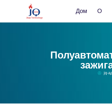
Дом
О
Полуавтомат
зажиг
jq-а