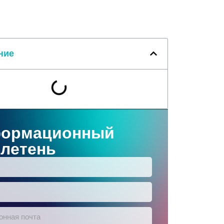
ние
ормационный
летень