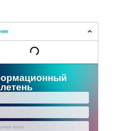
ние
ормационный
летень