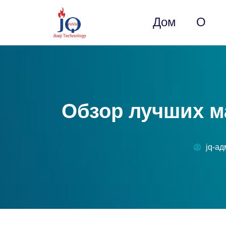
Дом
О
Обзор лучших м
jq-а