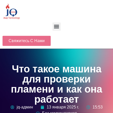
Свяжитесь С Нами
Что такое машина
для проверки
пламени и как она
работает
jq-админ
13 января 2025 г.
15:53