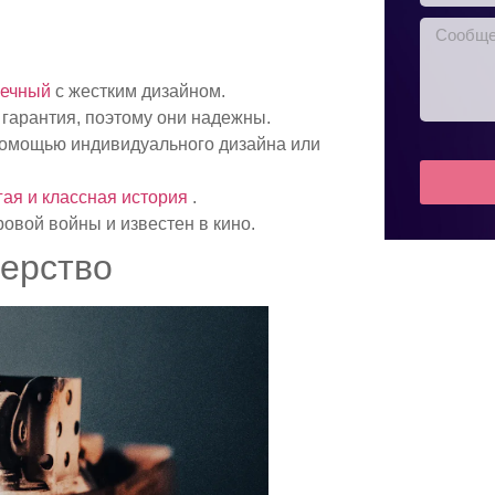
вечный
с жестким дизайном.
гарантия, поэтому они надежны.
помощью индивидуального дизайна или
гая и классная история
.
овой войны и известен в кино.
терство