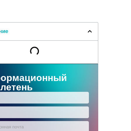
ние
ормационный
летень