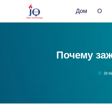
Дом
О
Почему заж
jq-а