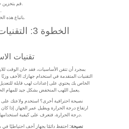
قم بتخزين جهازك في مكان بارد وجاف لمنع تعرضه للتلف.
قم بتنظيفه بانتظام للحفاظ على عمله بسلاسة.
باتباع هذه الخطوات، ستوفر الوقت وتطيل عمر جهازك الأخف وزنًا.
الخطوة 3: ا
تقنيات الا
بمجرد أن تتقن الأساسيات، فقد حان الوقت للار
التقنيات المتقدمة في استخدام جهازك الأخف وزنًا ب
الخاص بك يحتوي على إعدادات لهب قابلة للتعديل
يعمل اللهب المنخفض بشكل جيد للمهام الحساسة، بينما يكون اللهب الأعلى أفضل للمهام الثقيلة.
نصيحة احترافية أخرى؟ استخدم ولاعتك على دفع
ارتفاع درجة الحرارة ويطيل عمر الجهاز. إذا كا
درجة الحرارة، فتعرف على كيفية استخدامها. يمكن لهذه الأدوات أن تجعل عملك أكثر أمانًا وكفاءة.
نصيحة:
احتفظ دائمًا بجهاز أخف احتياطيًا في م