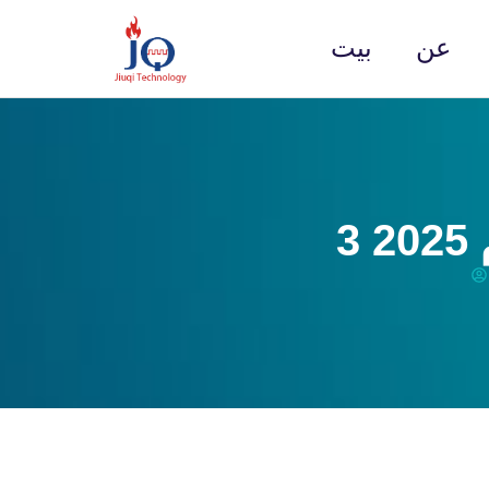
عن
بيت