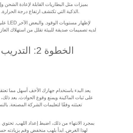
بميزات مثل البطاريات القابلة لإعادة الشحن وإ
الذكية التي تكتشف ارتفاع درجة الحرارة. هذه الابتكارات تجعلها أكثر أمانًا وأسهل في الاستخدام.
على سب
لديه تصميمات صديقة للبيئة تقلل من استهلاك الغاز. 
الخطوة 2: التدريب العملي على الآلات الأخف
يعد البدء باستخدام جهازك الأخف أسهل مما تعتقد
على ثبات الماكينة ويمنع وقوع الحوادث. بعد ذلك،
تعبئته وفقًا لتعليمات الشركة المصنعة. بالن
بمجرد الانتهاء من ذلك، اضبط إعداد اللهب. تحتو
لهذا الغرض. ابدأ بلهب منخفض وقم بزيادته حسب 