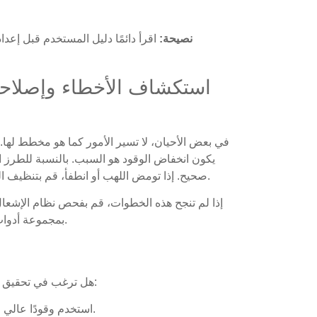
نصيحة:
اقرأ دائمًا دليل المستخدم قبل إعداد
استكشاف الأخطاء وإصلاحها
في بعض الأحيان، لا تسير الأمور كما هو مخطط لها. إذ
يكون انخفاض الوقود هو السبب. بالنسبة للطرز ا
صحيح. إذا تومض اللهب أو انطفأ، قم بتنظيف الفوهة. قد يؤدي الغبار أو الحطام إلى منع تدفق الوقود.
إذا لم تنجح هذه الخطوات، قم بفحص نظام الإشعال. 
بمجموعة أدوات صغيرة في متناول يديك لإجراء الإصلاحات السريعة.
هل ترغب في تحقيق أقصى استفادة من جهازك الأخف؟ وهنا بعض النصائح:
استخدم وقودًا عالي الجودة. يحترق بشكل أنظف ويدوم لفترة أطول.