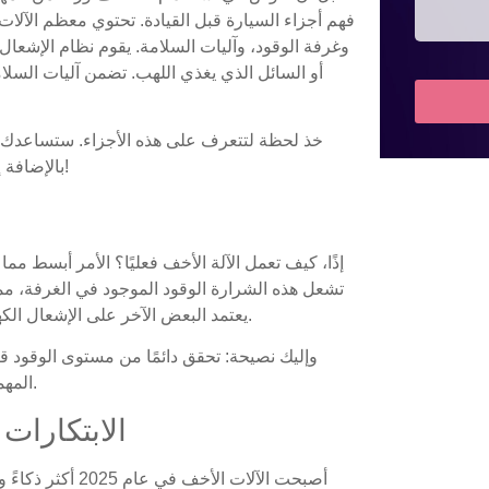
فهم أجزاء السيارة قبل القيادة. تحتوي معظم الآلا
وغرفة الوقود، وآليات السلامة. يقوم نظام الإشعال 
أو السائل الذي يغذي اللهب. تضمن آليات السلا
خذ لحظة لتتعرف على هذه الأجزاء. ستساعدك 
بالإضافة إلى ذلك، من الجيد دائمًا معرفة ما يوجد أسفل الغطاء!
إذًا، كيف تعمل الآلة الأخف فعليًا؟ الأمر أبسط م
تشعل هذه الشرارة الوقود الموجود في الغرفة، مما ينت
يعتمد البعض الآخر على الإشعال الكهربائي. وفي كلتا الحالتين، فإن العملية سريعة وفعالة.
وإليك نصيحة: تحقق دائمًا من مستوى الوقود ق
المهمة أمرًا محبطًا، خاصة إذا كنت في منتصف شيء مهم.
الابتكارات في عام 2025 آلات أخف وزنا
أصبحت الآلات الأخ