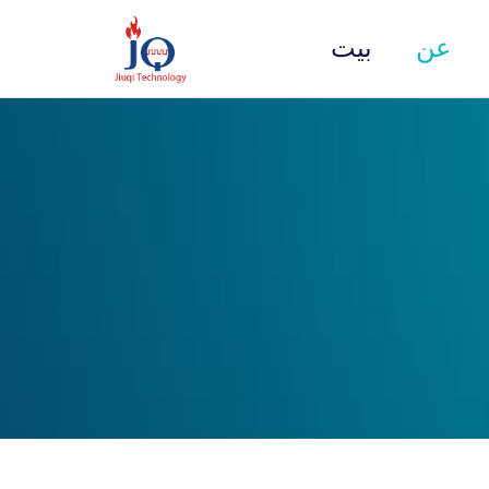
عن
بيت