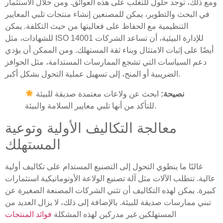
ومع ذلك، توجد حلول للتغلب على هذه العوائق. ومن خلال الاستثمار
في البحث والتطوير، يمكن للمصنعين إنشاء منتجات تلبي المعايير
التنظيمية مع الحفاظ على فعاليتها من حيث التكلفة. يمكن
للشهادات، مثل ISO 14001 للإدارة البيئية، أن تساعد الشركات
أيضًا على إثبات الامتثال وبناء ثقة المستهلك. ومن الممكن أن يؤدي
دعم السياسات التي تشجع الممارسات المستدامة، مثل الحوافز
الضريبية أو المنح، إلى تسهيل عملية التحول بشكل أكبر.
نصيحة:
ابحث عن ولاعات معتمدة صديقة للبيئة
للتأكد من أنها تلبي معايير السلامة والبيئة.
معالجة التكاليف الأولية وتوعية
المستهلك
غالبًا ما ينطوي التحول إلى التصنيع المستدام على تكاليف أولية
عالية. تتطلب الآلات مثل آلة تصنيع الولاعة الأوتوماتيكية استثمارات
كبيرة. يمكن لهذه التكاليف أن تثني الشركات المصنعة الصغيرة عن
تبني ممارسات صديقة للبيئة. بالإضافة إلى ذلك، لا يزال العديد من
المستهلكين غير مدركين لهذه المشكلة
فوائد المنتجات