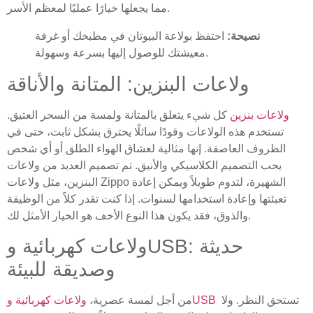
مما يجعلها خيارًا عمليًا لمعظم الأسر.
نصيحة:
احتفظ بولاعة البيوتان في مطبخك أو غرفة
معيشتك للوصول إليها بسرعة وسهولة.
ولاعات البنزين: المتانة والأناقة
ولاعات بنزين
كل شيء يتعلق بالمتانة ولمسة من السحر العتيق.
تستخدم هذه الولاعات وقودًا سائلًا يحترق بشكل ثابت، حتى في
الظروف العاصفة. إنها مثالية لعشاق الهواء الطلق أو أي شخص
يحب التصميم الكلاسيكي والأنيق. تم تصميم العديد من ولاعات
البنزين، مثل ولاعات Zippo الشهيرة، لتدوم طويلاً ويمكن إعادة
تعبئتها وإعادة استخدامها لسنوات. إذا كنت تقدر كلاً من الوظيفة
والذوق، فقد يكون هذا النوع الأخف هو الخيار الأمثل لك.
ولاعات كهربائية وUSB: حديثة
وصديقة للبيئة
تستحق النظر. ولا
ولاعات كهربائية وUSB
من أجل لمسة عصرية،