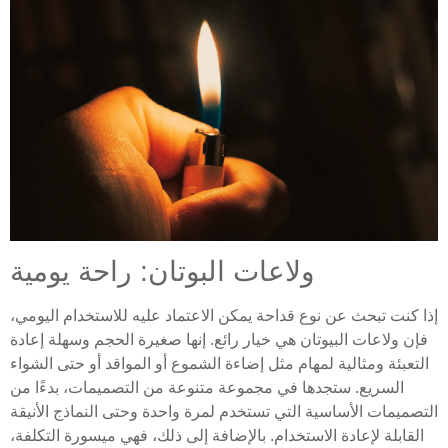
ولاعات البوتان: راحة يومية
إذا كنت تبحث عن نوع قداحة يمكن الاعتماد عليه للاستخدام اليومي،
فإن ولاعات البيوتان هي خيار رائع. إنها صغيرة الحجم وسهلة إعادة
التعبئة ومثالية لمهام مثل إضاءة الشموع أو المواقد أو حتى الشواء
السريع. ستجدها في مجموعة متنوعة من التصميمات، بدءًا من
التصميمات الأساسية التي تستخدم لمرة واحدة وحتى النماذج الأنيقة
القابلة لإعادة الاستخدام. بالإضافة إلى ذلك، فهي ميسورة التكلفة،