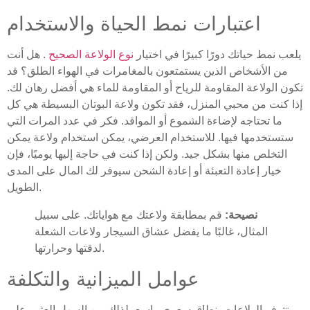
اعتبارات نمط الحياة والاستخدام
يلعب نمط حياتك دورًا كبيرًا في اختيار
نوع الولاعة الصحيح
. هل أنت
من الأشخاص الذين يستمتعون بالمغامرات في الهواء الطلق؟ قد
تكون الولاعة المقاومة للرياح أو المقاومة للماء هي أفضل رهان لك.
إذا كنت من محبي المنزل، فقد تكون ولاعة البوتان البسيطة هي كل
ما تحتاجه لإضاءة الشموع أو المواقد. فكر في عدد المرات التي
ستستخدمها فيها. للاستخدام العرضي، يمكن استخدام ولاعة يمكن
التخلص منها بشكل جيد. ولكن إذا كنت في حاجة إليها يوميًا، فإن
خيار إعادة التعبئة أو إعادة الشحن سيوفر لك المال على المدى
الطويل.
نصيحة:
قم بمطابقة ولاعتك مع هواياتك. على سبيل
المثال، غالبًا ما يفضل عشاق السيجار ولاعات الشعلة
لدقتها وحرارتها.
عوامل الميزانية والتكلفة
تتوفر الولاعات بنطاق سعري واسع، لذلك من السهل العثور على