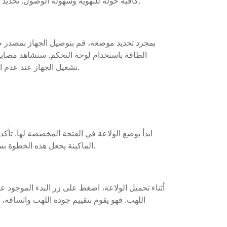
كافية حوله للتهوية وسهولة الوصول. تحديد المواقع بشكل صحيح يمنع وقوع الحوادث ويعزز الأداء.
بمجرد تحديد موضعه، قم بتوصيل الجهاز بمصدر طا
الطاقة باستخدام لوحة التحكم. ستشاهد مصابيح 
تشغيل الجهاز عند عدم استخدامه للحفاظ على الطاقة والحفاظ على السلامة.
ابدأ بوضع الولاعة في الفتحة المخصصة لها. تأك
الماكينة يجعل هذه الخطوة بسيطة، مما يسمح لك بتحميل الولاعات بسرعة وكفاءة.
أثناء تحميل الولاعة، اضغط على زر البدء الموجود عل
اللهب. فهو يقوم بتقييم جودة اللهب واتساقه، م