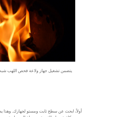
يتضمن تشغيل جهاز ولاعة فحص اللهب شبه ال
أولاً، ابحث عن سطح ثابت ومستو لجهازك. وهذا يضمن