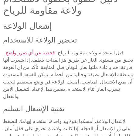
ولاعة مقاومة للرياح
إشعال الولاعة
تحضير الولاعة للاستخدام
قبل استخدام ولاعة مقاومة للرياح،
فحصه عن أي ضرر واضح
.
تحقق من مستوى الغاز عن طريق هز القداحة بلطف. إذا شعرت أنها
فارغة، قم بإعادة ملئها بغاز البوتان قبل المتابعة. تأكد من أن الفوهة
ومنطقة الإشعال نظيفة وخالية من الحطام. يمكن للفوهة المسدودة
أن تمنع الاشتعال المناسب. أمسك الولاعة في وضع مستقيم لتجنب
تسرب الغاز أثناء الاستخدام. يضمن هذا الإعداد التشغيل الآمن
والفعال.
تقنية الإشعال السليم
لإشعال الولاعة، أمسكها بقوة بيد واحدة. استخدم إبهامك للضغط
على زر الإشعال أو العجلة. إذا كانت ولاعتك تحتوي على قفل أمان،
فافصله أولًا. ضع الفوهة بعيدًا عن وجهك وجسمك. اضغط على الزر