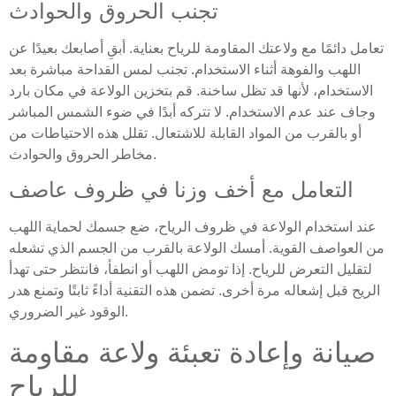
تجنب الحروق والحوادث
تعامل دائمًا مع ولاعتك المقاومة للرياح بعناية. أبقِ أصابعك بعيدًا عن
اللهب والفوهة أثناء الاستخدام. تجنب لمس القداحة مباشرة بعد
الاستخدام، لأنها قد تظل ساخنة. قم بتخزين الولاعة في مكان بارد
وجاف عند عدم الاستخدام. لا تتركه أبدًا في ضوء الشمس المباشر
أو بالقرب من المواد القابلة للاشتعال. تقلل هذه الاحتياطات من
مخاطر الحروق والحوادث.
التعامل مع أخف وزنا في ظروف عاصف
عند استخدام الولاعة في ظروف الرياح، ضع جسمك لحماية اللهب
من العواصف القوية. أمسك الولاعة بالقرب من الجسم الذي تشعله
لتقليل التعرض للرياح. إذا تومض اللهب أو انطفأ، فانتظر حتى تهدأ
الريح قبل إشعاله مرة أخرى. تضمن هذه التقنية أداءً ثابتًا وتمنع هدر
الوقود غير الضروري.
صيانة وإعادة تعبئة ولاعة مقاومة
للرياح