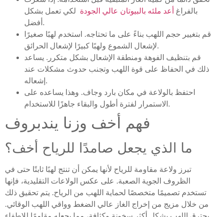
بالفراغ
أعد ملئه بالبيوتان عالي الجودة
لكي تعمل بشكل
أفضل.
قم بتغيير حجم اللهب بناءً على ما تحتاجه. استخدم لهبًا صغيرًا
لإشعال الشموع ولهبًا كبيرًا لإشعال الحرائق.
قم بتنظيف الفوهة ومنطقة الإشعال بشكل متكرر. يساعد
ذلك في الحفاظ على قوة اللهب وتجنب حدوث مشكلات عند
إشعاله.
احتفظ بالولاعة في مكان بارد وجاف. وهذا يساعده على
الاستمرار لفترة أطول والبقاء جاهزًا للاستخدام.
فهم أخف وزنا يندبروف
ما الذي يجعل صامدًا للرياح أخف؟
تبرز ولاعة مقاومة للرياح لأنها يمكن أن تنتج لهبًا ثابتًا حتى في
الظروف الجوية الصعبة. على عكس الولاعات التقليدية، فإنها
تستخدم تصميمًا متخصصًا لحماية اللهب من الرياح. يتم تحقيق ذلك
من خلال مزيج من إخراج الغاز عالي الضغط وواقي اللهب الوقائي.
يحترق اللهب بشكل أكثر سخونة وكثافة، مما يجعله مقاومًا للإطفاء