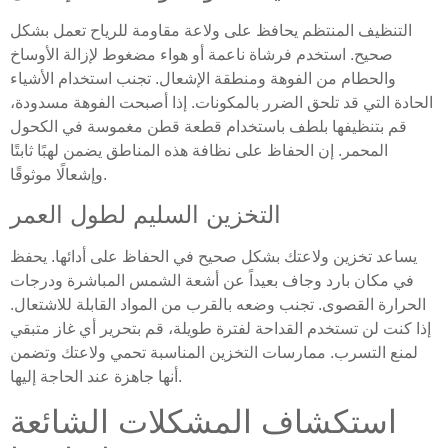
التنظيف المنتظم يحافظ على ولاعة مقاومة للرياح تعمل بشكل
صحيح. استخدم فرشاة ناعمة أو هواء مضغوط لإزالة الأوساخ
والحطام من الفوهة ومنطقة الإشعال. تجنب استخدام الأشياء
الحادة التي قد تلحق الضرر بالمكونات. إذا أصبحت الفوهة مسدودة،
قم بتنظيفها بلطف باستخدام قطعة قطن مغموسة في الكحول
المحمر. إن الحفاظ على نظافة هذه المناطق يضمن لهبًا ثابتًا
وإشعالًا موثوقًا.
التخزين السليم لطول العمر
يساعد تخزين ولاعتك بشكل صحيح في الحفاظ على أدائها. يحفظ
في مكان بارد وجاف بعيداً عن أشعة الشمس المباشرة ودرجات
الحرارة القصوى. تجنب وضعه بالقرب من المواد القابلة للاشتعال.
إذا كنت لن تستخدم القداحة لفترة طويلة، قم بتحرير أي غاز متبقي
لمنع التسرب. ممارسات التخزين المناسبة تحمي ولاعتك وتضمن
أنها جاهزة عند الحاجة إليها.
استكشاف المشكلات الشائعة