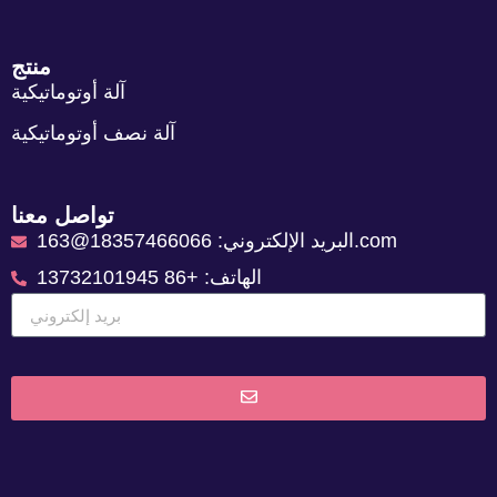
منتج
آلة أوتوماتيكية
آلة نصف أوتوماتيكية
تواصل معنا
البريد الإلكتروني: 18357466066@163.com
الهاتف: +86 13732101945