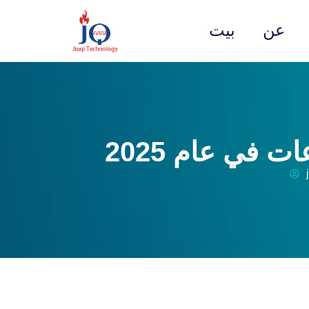
عن
بيت