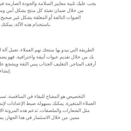
يجب عليك تلبية معايير السلامة والجودة الصارمة في
من خلال ضمان تعبئة كل منتج بشكل آمن ومتس
العبوات التالفة أو المغلقة بشكل غير صحيح. 
باستخدام هذه الآلة، يمكنك تجنب العقوبات والحفاظ على سمعة قوية في السوق.
الطريقة التي يبدو بها منتجك تهم العملاء. تعمل آل
بك من خلال تقديم عبوات أنيقة واحترافية. فهو يض
أرفف المتاجر. التغليف الجذاب يبني الثقة ويشجع عل
إنشاء عرض تقديمي مصقول يعكس جودة علامتك التجارية.
التخصيص هو المفتاح للبقاء في المنافسة. تسمح
العملاء المتغيرة. يمكنك بسهولة ضبط الإعدادات لإن
مثل الشعارات والملصقات. تدعم هذه المرونة الا
مميز. من خلال الاستثمار في هذا الجهاز، ي