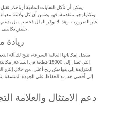
يمكن أن تأكل النفايات المادية أرباحك. تقلل
وتكنولوجيا متقدمة. فهو يضمن أن كل ولاعة معبأة ب
غير الضرورية. وهذا لا يوفر المال فحسب، بل يدعم أي
خفض تكاليف المواد والمساهمة في عملية تصنيع أكثر مراعاة للبيئة.
زيادة م
بفضل إمكاناتها العالية السرعة، تتيح لك آلة التع
التي تصل إلى 18000 قطعة في الس
المتزايدة إلى هوامش ربح أعلى. من خلال إنتاج ال
إلى أقصى حد مع الحفاظ على الجودة المتسقة. تض
دعم الامتثال والعلامة الت