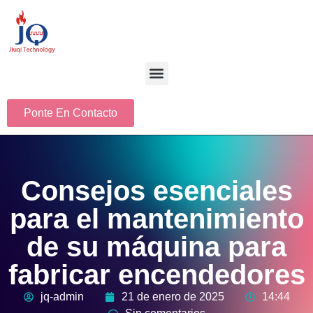
Ponte En Contacto
Consejos esenciales
para el mantenimiento
de su máquina para
fabricar encendedores
jq-admin
21 de enero de 2025
14:44