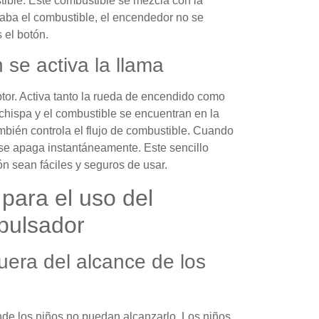
stible. Este combustible se mezcla con la
caba el combustible, el encendedor no se
 el botón.
 se activa la llama
ptor. Activa tanto la rueda de encendido como
chispa y el combustible se encuentran en la
ambién controla el flujo de combustible. Cuando
a se apaga instantáneamente. Este sencillo
 sean fáciles y seguros de usar.
para el uso del
pulsador
era del alcance de los
de los niños no puedan alcanzarlo. Los niños