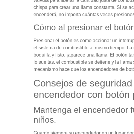
válvula para liberar la cantidad justa de combu
chispa para crear una llama constante. Si se a
encenderá, no importa cuántas veces presiones
Cómo al presionar el botón
Presionar el botón es como accionar un interru
el sistema de combustible al mismo tiempo. La 
boquilla y listo, ¡aparece una llama! El botón t
lo sueltas, el combustible se detiene y la llam
mecanismo hace que los encendedores de botón
Consejos de seguridad 
encendedor con botón 
Mantenga el encendedor fu
niños.
Guarde siempre su encendedor en un lugar don