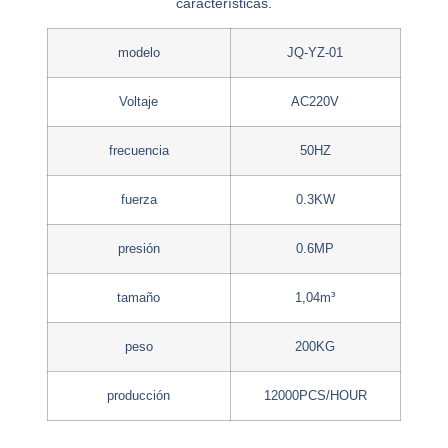
características.
modelo
JQ-YZ-01
Voltaje
AC220V
frecuencia
50HZ
fuerza
0.3KW
presión
0.6MP
tamaño
1,04m³
peso
200KG
producción
12000PCS/HOUR