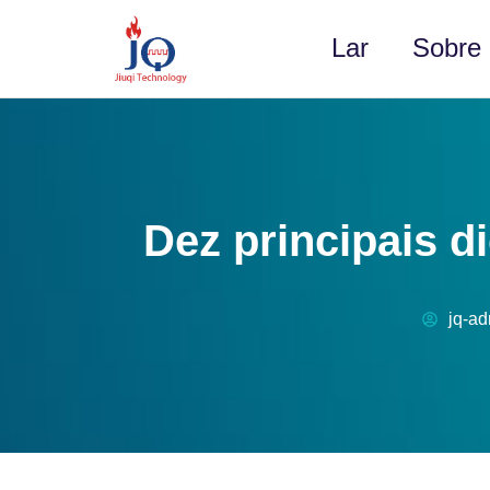
Lar
Sobre
Dez principais d
jq-a